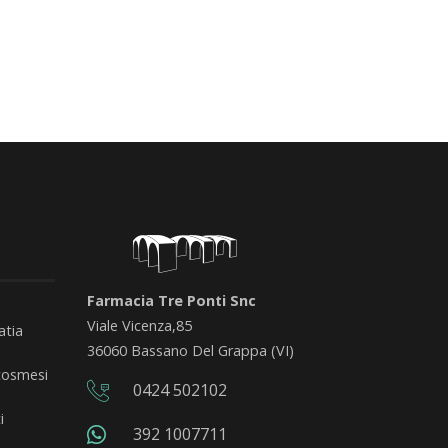
Farmacia Tre Ponti Snc
Viale Vicenza,85
tia
36060 Bassano Del Grappa (VI)
osmesi
0424 502102
i
392 1007711