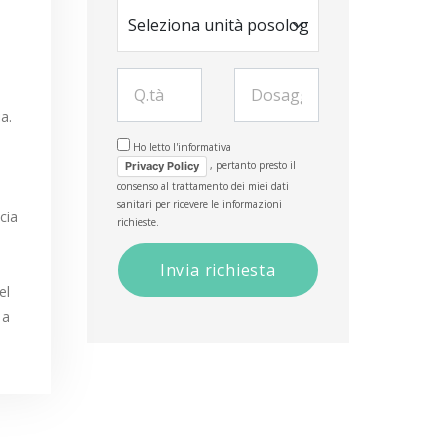
a.
Ho letto l'informativa
, pertanto presto il
Privacy Policy
consenso al trattamento dei miei dati
sanitari per ricevere le informazioni
cia
richieste.
el
 a