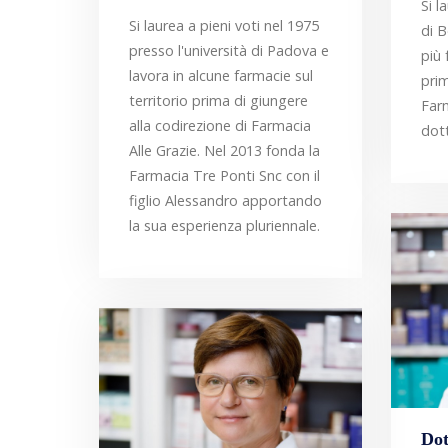
Si l
Si laurea a pieni voti nel 1975
di B
presso l'università di Padova e
più
lavora in alcune farmacie sul
prim
territorio prima di giungere
Far
alla codirezione di Farmacia
dott
Alle Grazie. Nel 2013 fonda la
Farmacia Tre Ponti Snc con il
figlio Alessandro apportando
la sua esperienza pluriennale.
Dot