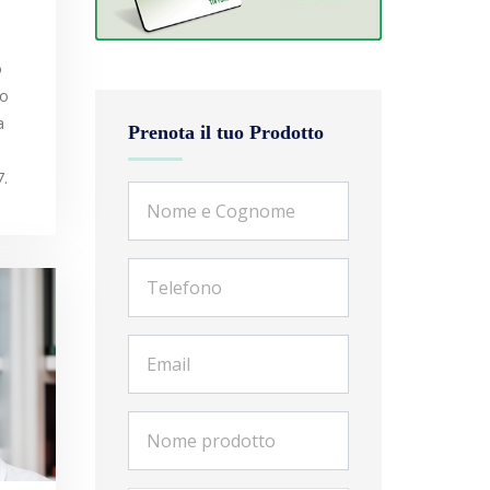
o
so
a
Prenota il tuo Prodotto
7.